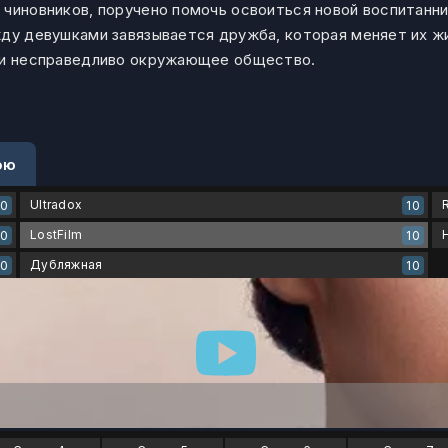
 чиновников, поручено помочь освоиться новой воспитанни
ду девушками завязывается дружба, которая меняет их жиз
о и несправедливо окружающее общество.
ою
Ultradox
10
10
LostFilm
10
10
Дубляжная
10
10