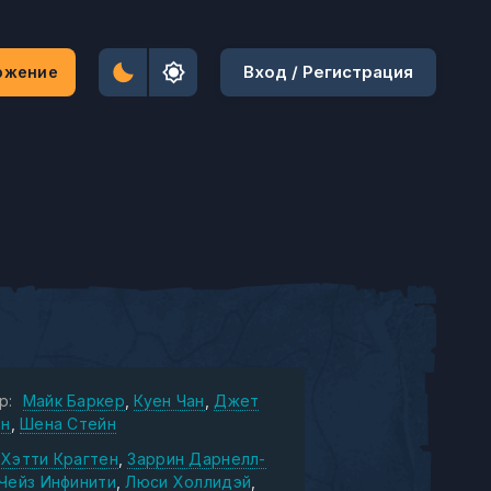
Вход / Регистрация
ожение
р:
Майк Баркер
Куен Чан
Джет
он
Шена Стейн
Хэтти Крагтен
Заррин Дарнелл-
Чейз Инфинити
Люси Холлидэй