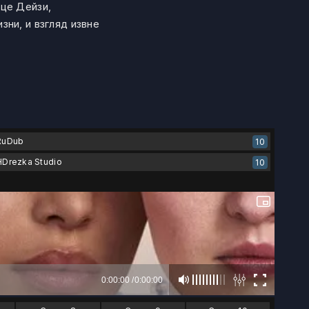
це Дейзи,
ни, и взгляд извне
RuDub
10
HDrezka Studio
10