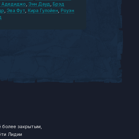
г Адедиджо
Энн Дауд
Брэд
др
Эва Фут
Кира Гулойен
Роуэн
д
ё более закрытым,
ёти Лидии