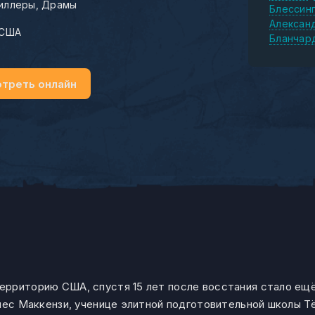
иллеры
Драмы
Блессин
Алексан
США
Бланчар
треть онлайн
ерриторию США, спустя 15 лет после восстания стало ещ
нес Маккензи, ученице элитной подготовительной школы Т