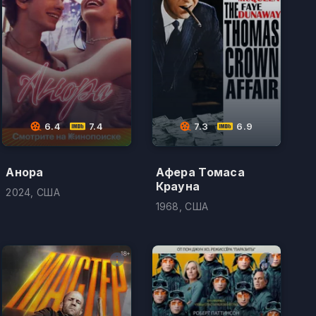
6.4
7.4
7.3
6.9
Анора
Афера Томаса
Крауна
2024, США
1968, США