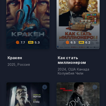
7.7
5.3
6.5
6.2
Кракен
Как стать
миллионером
2025, Россия
2024, США Канада
Колумбия Чили