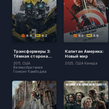
6.9
6.2
5.3
5.6
Трансформеры 3:
Капитан Америка:
Тёмная сторона
Новый мир
Луны
2011, США
2025, США Канада
Великобритания
Гонконг Камбоджа