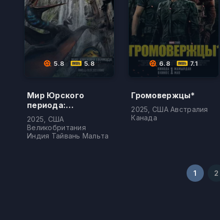
5.8
5.8
6.8
7.1
Мир Юрского
Громовержцы*
периода:
2025, США Австралия
Возрождение
Канада
2025, США
Великобритания
Индия Тайвань Мальта
1
2