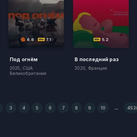
6.6
7.1
5.2
Под огнём
В последний раз
2025, США
2020, Франция
Великобритания
3
4
5
6
7
8
9
10
...
452