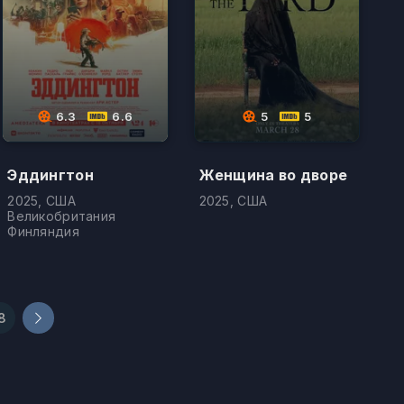
6.3
6.6
5
5
Эддингтон
Женщина во дворе
2025, США
2025, США
Великобритания
Финляндия
8