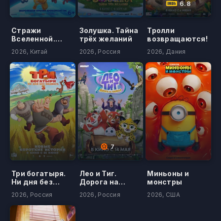
6.8
Стражи
Золушка. Тайна
Тролли
Вселенной.
трёх желаний
возвращаются!
Ледниковый
2026, Китай
2026, Россия
2026, Дания
переворот
7
Три богатыря.
Лео и Тиг.
Миньоны и
Ни дня без
Дорога на
монстры
подвига 3
Байкал
2026, Россия
2026, Россия
2026, США