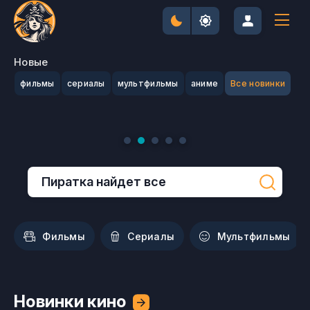
Новые
фильмы
сериалы
мультфильмы
аниме
Все новинки
Очень
Живая ярость
Человек-паук:
страшное
(2025)
Новый день
кино (2026)
(2026)
Фильмы
Сериалы
Мультфильмы
Новинки кино