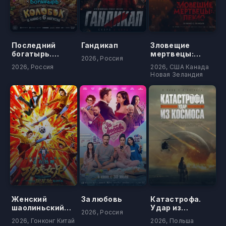
Последний
Гандикап
Зловещие
богатырь.
мертвецы:
2026, Россия
Колобок
Пекло
2026, Россия
2026, США Канада
Новая Зеландия
Женский
За любовь
Катастрофа.
шаолиньский
Удар из
2026, Россия
футбол
космоса
2026, Гонконг Китай
2026, Польша