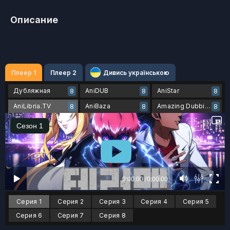
Описание
Плеер 1
Плеер 2
Дивись українською
Дубляжная
AniDUB
AniStar
8
8
8
AniLibria.TV
AniBaza
Amazing Dubbing
8
8
8
Серия 1
Серия 2
Серия 3
Серия 4
Серия 5
Серия 6
Серия 7
Серия 8