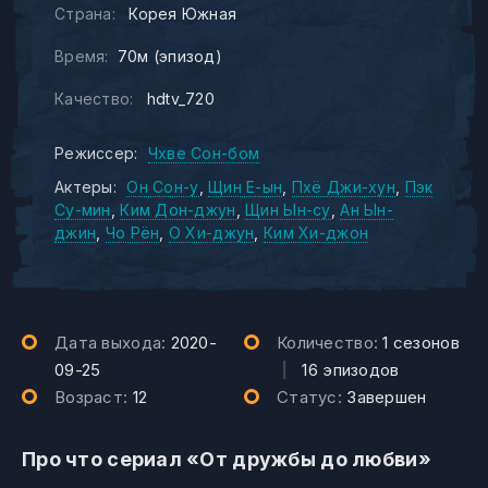
Страна:
Корея Южная
Время:
70м (эпизод)
Качество:
hdtv_720
Режиссер:
Чхве Сон-бом
Актеры:
Он Сон-у
Щин Е-ын
Пхё Джи-хун
Пэк
Су-мин
Ким Дон-джун
Щин Ын-су
Ан Ын-
джин
Чо Рён
О Хи-джун
Ким Хи-джон
Дата выхода:
2020-
Количество:
1 сезонов
09-25
|
16 эпизодов
Возраст:
12
Статус:
Завершен
Про что сериал «От дружбы до любви»