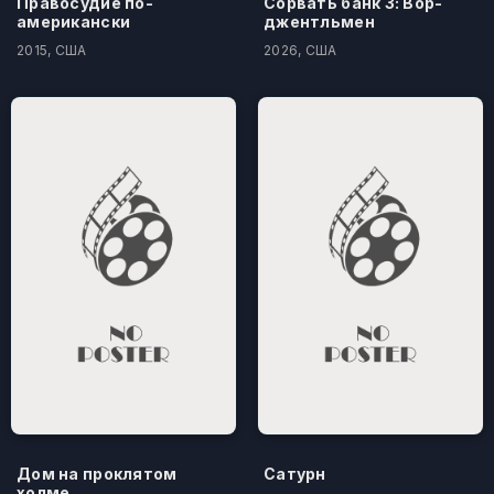
Правосудие по-
Сорвать банк 3: Вор-
американски
джентльмен
2015, США
2026, США
Дом на проклятом
Сатурн
холме