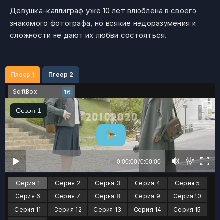
Девушка-каллиграф уже 10 лет влюблена в своего
знакомого фотографа, но всякие недоразумения и
сложности не дают их любви состояться.
Плеер 1
Плеер 2
SoftBox
16
Серия 1
Серия 2
Серия 3
Серия 4
Серия 5
Серия 6
Серия 7
Серия 8
Серия 9
Серия 10
Серия 11
Серия 12
Серия 13
Серия 14
Серия 15