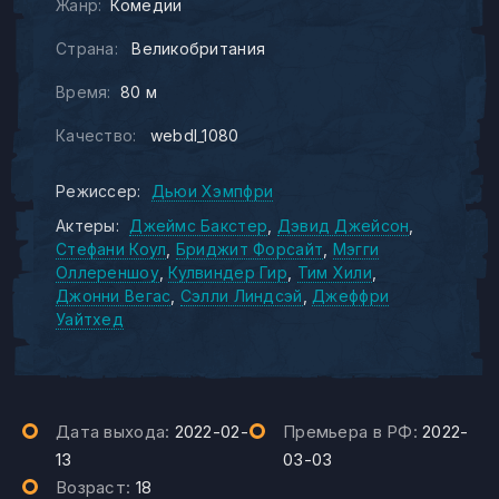
Жанр:
Комедии
Страна:
Великобритания
Время:
80 м
Качество:
webdl_1080
Режиссер:
Дьюи Хэмпфри
Актеры:
Джеймс Бакстер
Дэвид Джейсон
Стефани Коул
Бриджит Форсайт
Мэгги
Оллереншоу
Кулвиндер Гир
Тим Хили
Джонни Вегас
Сэлли Линдсэй
Джеффри
Уайтхед
Дата выхода:
2022-02-
Премьера в РФ:
2022-
13
03-03
Возраст:
18