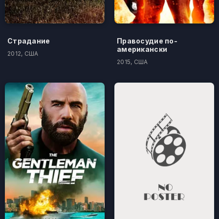
Страдание
Правосудие по-
американски
2012, США
2015, США