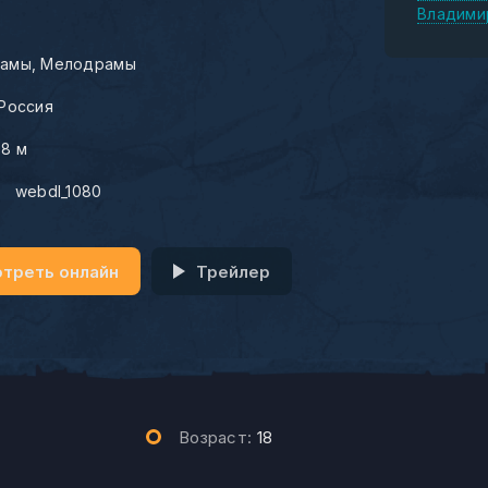
Владими
амы
Мелодрамы
Россия
08 м
:
webdl_1080
треть онлайн
Трейлер
Возраст:
18