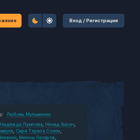
Вход / Регистрация
ожение
р:
Любовь Мульменко
Надежда Лумпова
Ненад Васич
амула
Сири Тереза Солли
Яневски
Милош Лазаров