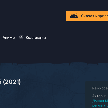
Скачать прил
Aниме
Коллекции
 (2021)
y
Режиссе
Актеры:
Душан М
Милица 