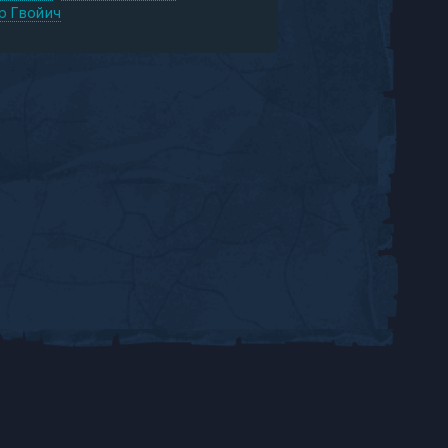
р Гвойич