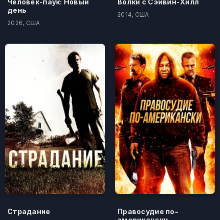
Человек-паук: Новый
Волки с Сэйвин-Хилл
день
2014, США
2026, США
Страдание
Правосудие по-
американски