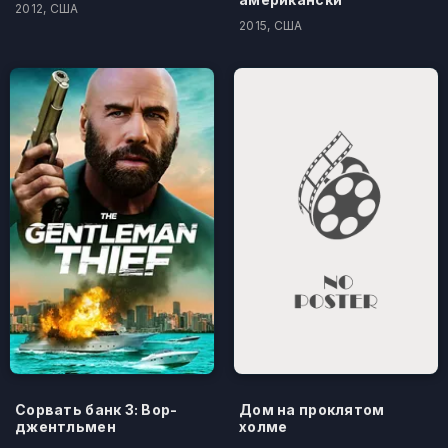
2012, США
2015, США
Сорвать банк 3: Вор-
Дом на проклятом
джентльмен
холме