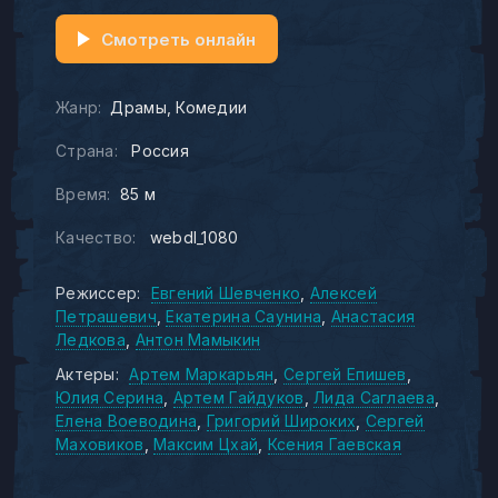
Смотреть онлайн
Жанр:
Драмы
Комедии
Страна:
Россия
Время:
85 м
Качество:
webdl_1080
Режиссер:
Евгений Шевченко
Алексей
Петрашевич
Екатерина Саунина
Анастасия
Ледкова
Антон Мамыкин
Актеры:
Артем Маркарьян
Сергей Епишев
Юлия Серина
Артем Гайдуков
Лида Саглаева
Елена Воеводина
Григорий Широких
Сергей
Маховиков
Максим Цхай
Ксения Гаевская