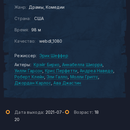
Жанр:
Драмы
Комедии
Страна:
США
Время:
98 м
Качество:
webdl_1080
Режиссер:
Эрик Шеффер
Актеры:
Крэйг Бирко
Аннабелла Шиорра
Уилли Гарсон
Крис Перфетти
Андреа Наведо
Роберт Клейн
Эли Галло
Молли Григгс
Джордан Карлос
Ава Джастин
Дата выхода:
2021-07-
Возраст:
18
20