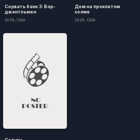
Сорвать банк 3: Вор-
Дом на проклятом
джентльмен
холме
2026, США
2026, США
Сатурн