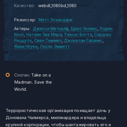
Качество:
webdl_1080bd_1080
Режиссер:
Мэтт Эскандари
Актеры:
Джесси Меткалф
Брюс Уиллис
Лорин
Кент
Натали Эва Мари
Тексас Бэттл
Серджо
Риццуто
Свен Теммел
Джонатан Галанис
Жаки Нгуен
Лесли Эмметт
Слоган:
Take on a
Madman. Save the
World.
Террористическая организация похищает дочь у
Донована Чалмерса, миллиардера и владельца
крупной корпорации, чтобы шантажировать его и