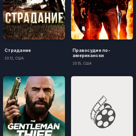
Страдание
Правосудие по-
американски
2012, США
2015, США