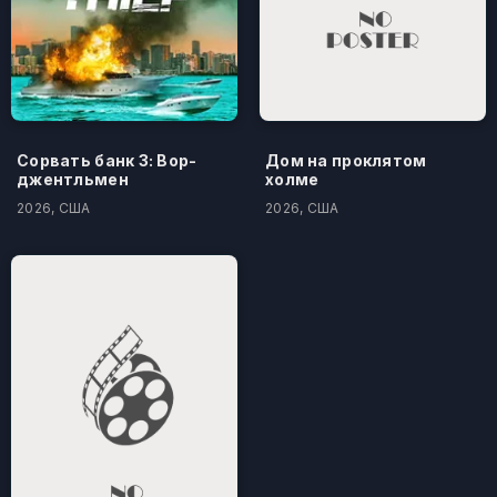
Сорвать банк 3: Вор-
Дом на проклятом
джентльмен
холме
2026, США
2026, США