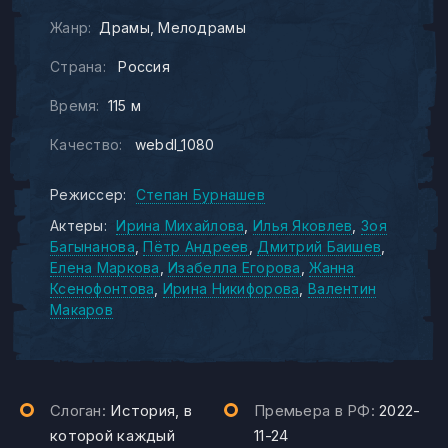
Жанр:
Драмы
Мелодрамы
Страна:
Россия
Время:
115 м
Качество:
webdl_1080
Режиссер:
Степан Бурнашев
Актеры:
Ирина Михайлова
Илья Яковлев
Зоя
Багынанова
Пётр Андреев
Дмитрий Баишев
Елена Маркова
Изабелла Егорова
Жанна
Ксенофонтова
Ирина Никифорова
Валентин
Макаров
Слоган:
История, в
Премьера в РФ:
2022-
которой каждый
11-24