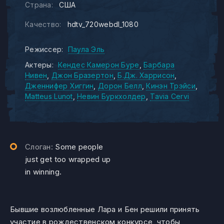
Страна:
США
Качество:
hdtv_720webdl_1080
Режиссер:
Паула Эль
Актеры:
Кендес Камерон Буре
Барбара
Нивен
Джон Бразертон
Б.Дж. Харрисон
Дженнифер Хиггин
Дорон Белл
Кинэн Трэйси
Matteus Lunot
Невин Буркхолдер
Tavia Cervi
Слоган:
Some people
just get too wrapped up
in winning.
Бывшие возлюбленные Лара и Бен решили принять
участие в рождественском конкурсе, чтобы