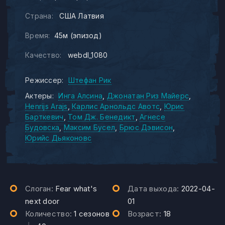
Страна:
США Латвия
Время:
45м (эпизод)
Качество:
webdl_1080
Режиссер:
Штефан Рик
Актеры:
Инга Алсина
Джонатан Риз Майерс
Henrijs Arajs
Карлис Арнольдс Авотс
Юрис
Барткевич
Том Дж. Бенедикт
Агнесе
Будовска
Максим Бусел
Брюс Дэвисон
Юрийс Дьяконовс
Слоган:
Fear what's
Дата выхода:
2022-04-
next door
01
Количество:
1 сезонов
Возраст:
18