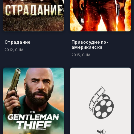
Страдание
Правосудие по-
американски
2012, США
2015, США