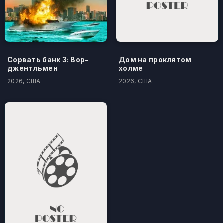
Сорвать банк 3: Вор-
Дом на проклятом
джентльмен
холме
2026, США
2026, США