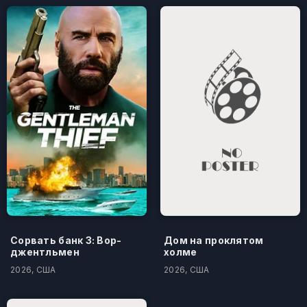
Сорвать банк 3: Вор-
Дом на проклятом
джентльмен
холме
2026, США
2026, США