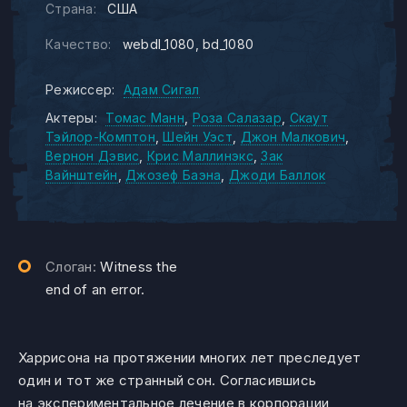
Страна:
США
Качество:
webdl_1080
bd_1080
Режиссер:
Адам Сигал
Актеры:
Томас Манн
Роза Салазар
Скаут
Тэйлор-Комптон
Шейн Уэст
Джон Малкович
Вернон Дэвис
Крис Маллинэкс
Зак
Вайнштейн
Джозеф Баэна
Джоди Баллок
Слоган:
Witness the
end of an error.
Харрисона на протяжении многих лет преследует
один и тот же странный сон. Согласившись
на экспериментальное лечение в корпорации