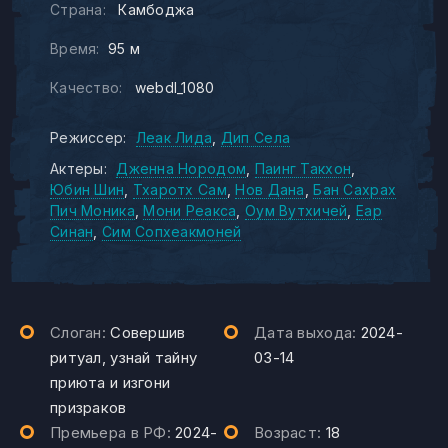
Страна:
Камбоджа
Время:
95 м
Качество:
webdl_1080
Режиссер:
Леак Лида
Дип Села
Актеры:
Дженна Нородом
Паинг Такхон
Юбин Шин
Тхаротх Сам
Нов Дана
Бан Сахрах
Пич Моника
Мони Реакса
Оум Вутхичей
Еар
Синан
Сим Сопхеакмоней
Слоган:
Совершив
Дата выхода:
2024-
ритуал, узнай тайну
03-14
приюта и изгони
призраков
Премьера в РФ:
2024-
Возраст:
18