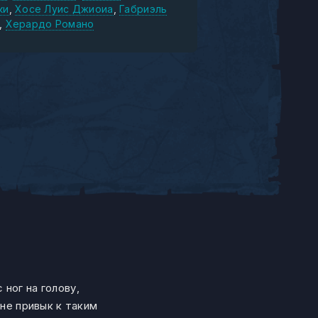
ки
Хосе Луис Джиоиа
Габриэль
Херардо Романо
ног на голову,
 не привык к таким