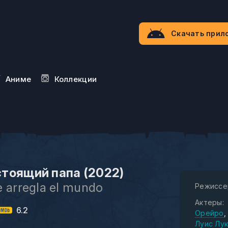
Скачать прил
Aниме
Коллекции
тоящий папа (2022)
e arregla el mundo
Режиссе
Актеры:
6.2
Орейро
Луис Лу