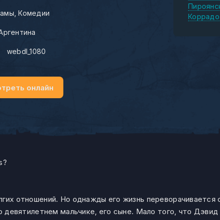
Пироянс
амы
Комедии
Коррадо
Аргентина
:
webdl_1080
треть онлайн
s?
гих отношений. Но однажды его жизнь переворачивается с 
о девятилетнем мальчике, его сыне. Мало того, что Дэвид