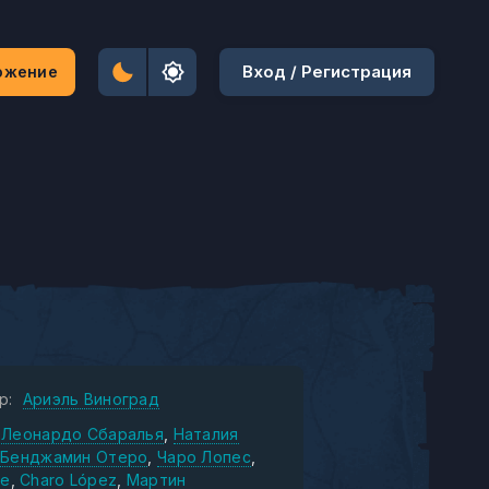
Вход / Регистрация
ожение
р:
Ариэль Виноград
Леонардо Сбаралья
Наталия
Бенджамин Отеро
Чаро Лопес
ке
Charo López
Мартин