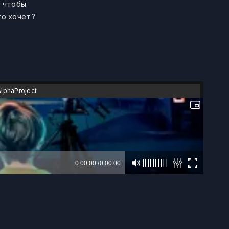
, чтобы
го хочет?
AlphaProject