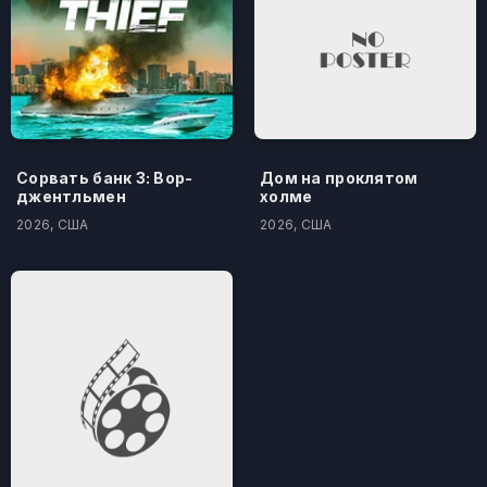
Сорвать банк 3: Вор-
Дом на проклятом
джентльмен
холме
2026, США
2026, США