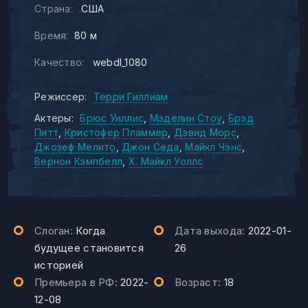
Страна:
США
Время:
80 м
Качество:
webdl_1080
Режиссер:
Терри Гиллиам
Актеры:
Брюс Уиллис
Мэделин Стоу
Брэд
Питт
Кристофер Пламмер
Дэвид Морс
Джозеф Мелито
Джон Седа
Майкл Чэнс
Вернон Кэмпбелл
Х. Майкл Уоллс
Слоган:
Когда
Дата выхода:
2022-01-
будущее становится
26
историей
Премьера в РФ:
2022-
Возраст:
18
12-08