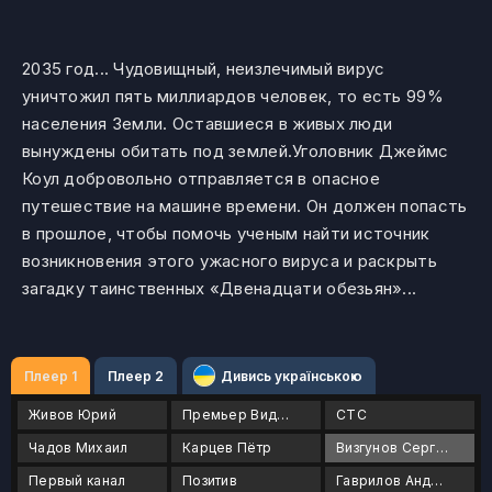
2035 год... Чудовищный, неизлечимый вирус
уничтожил пять миллиардов человек, то есть 99%
населения Земли. Оставшиеся в живых люди
вынуждены обитать под землей.Уголовник Джеймс
Коул добровольно отправляется в опасное
путешествие на машине времени. Он должен попасть
в прошлое, чтобы помочь ученым найти источник
возникновения этого ужасного вируса и раскрыть
загадку таинственных «Двенадцати обезьян»...
Плеер 1
Плеер 2
Дивись українською
Живов Юрий
Премьер Видео Фильм
СТС
Чадов Михаил
Карцев Пётр
Визгунов Сергей
Первый канал
Позитив
Гаврилов Андрей