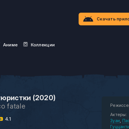
Скачать прил
Aниме
Коллекции
юристки (2020)
o fatale
Режиссе
Актеры:
4.1
Зуаи
Па
Гуццант