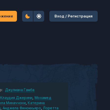
Вход / Регистрация
ожение
р:
Джулиана Гамба
Клаудия Джерини
Мохамед
ола Миначчони
Катерина
и
Анджела Финоккьяро
Лоретта