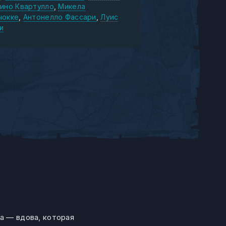
ино Квартулло
Микела
чокке
Антонелло Фассари
Луис
и
а — вдова, которая