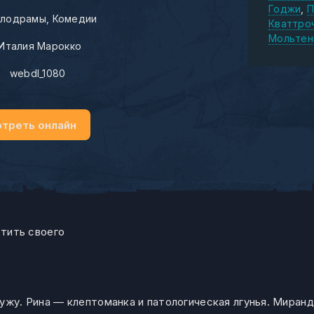
Годжи
П
лодрамы
Комедии
Кваттро
Мольтен
Италия Марокко
:
webdl_1080
треть онлайн
тить своего
ужу. Рина — клептоманка и патологическая лгунья. Миранд