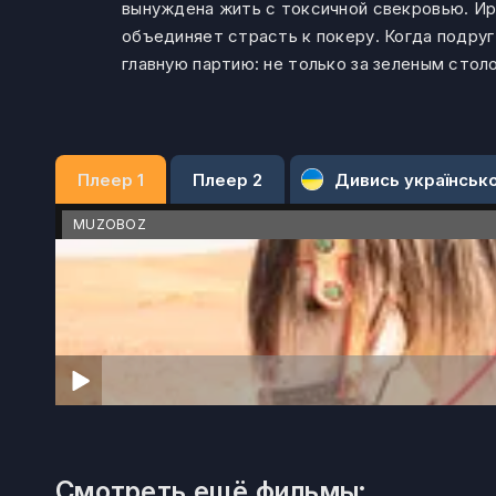
вынуждена жить с токсичной свекровью. Ир
объединяет страсть к покеру. Когда подруг
главную партию: не только за зеленым столо
Плеер 1
Плеер 2
Дивись українськ
MUZOBOZ
Смотреть ещё фильмы: