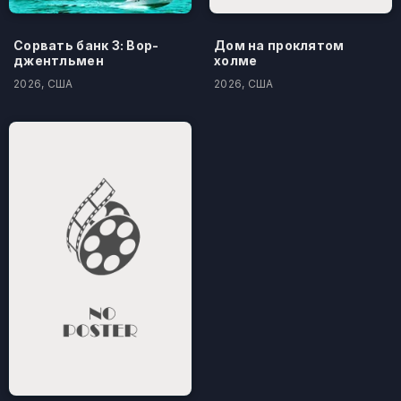
Сорвать банк 3: Вор-
Дом на проклятом
джентльмен
холме
2026, США
2026, США