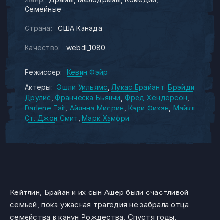
Семейные
Страна:
США Канада
Качество:
webdl_1080
Режиссер:
Кевин Фэйр
Актеры:
Эшли Уильямс
Лукас Брайант
Брэйди
Друлис
Франческа Бьянчи
Фред Хендерсон
Darlene Tait
Айянна Миорин
Кэри Фихэн
Майкл
Ст. Джон Смит
Марк Хамфри
Кейтлин, Брайан и их сын Ашер были счастливой
семьей, пока ужасная трагедия не забрала отца
семейства в канун Рождества. Спустя годы,