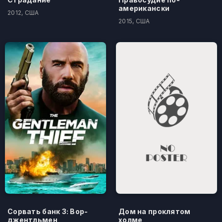
американски
2012, США
2015, США
Сорвать банк 3: Вор-
Дом на проклятом
джентльмен
холме