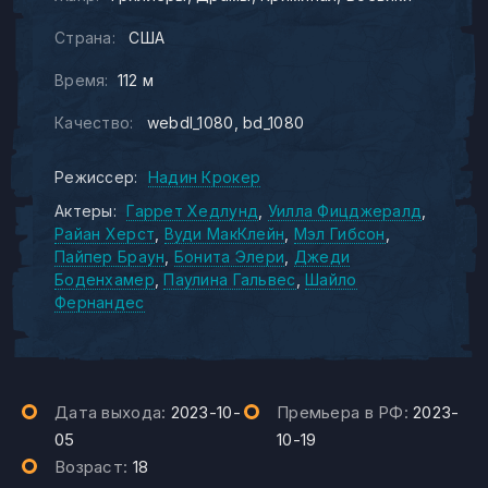
Страна:
США
Время:
112 м
Качество:
webdl_1080
bd_1080
Режиссер:
Надин Крокер
Актеры:
Гаррет Хедлунд
Уилла Фицджералд
Райан Херст
Вуди МакКлейн
Мэл Гибсон
Пайпер Браун
Бонита Элери
Джеди
Боденхамер
Паулина Гальвес
Шайло
Фернандес
Дата выхода:
2023-10-
Премьера в РФ:
2023-
05
10-19
Возраст:
18