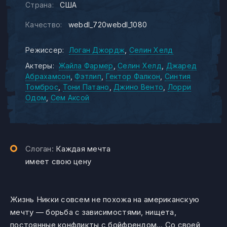
Страна:
США
Качество:
webdl_720webdl_1080
Режиссер:
Логан Джордж
Селин Хелд
Актеры:
Жайла Фармер
Селин Хелд
Джаред
Абрахамсон
Фэтлип
Гектор Фалкон
Синтия
Томброс
Тони Патано
Джино Венто
Лорри
Одом
Сем Аксой
Слоган:
Каждая мечта
имеет свою цену
Жизнь Никки совсем не похожа на американскую
мечту — борьба с зависимостями, нищета,
постоянные конфликты с бойфрендом… Со своей