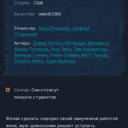
Страна:
США
Качество:
webdl_1080
Режиссер:
Брэд Ридделл
Санфорд
Стерншейн
Актеры:
Дэвид Уолтон
Махандра Дельфино
Дэвид Паскуэзи
Лиза Зейн
Тим Казурински
Френсис Гуинан
Робин Соффин
Мэтт Трюдо
Estavion White
Одри Френсис
Слоган:
Они отожгут
покруче студентов
Желая сделать сюрприз своей замученной работой
жене, муж-домохозяин решает устроить