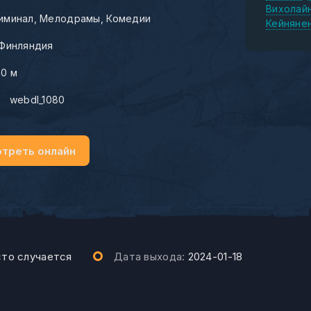
Вихолай
иминал
Мелодрамы
Комедии
Кейняне
Финляндия
00 м
:
webdl_1080
треть онлайн
то случается
Дата выхода:
2024-01-18