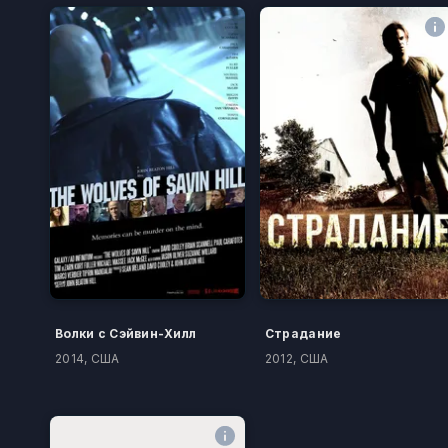
Волки с Сэйвин-Хилл
Страдание
2014, США
2012, США