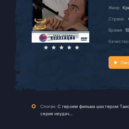
Жанр:
Кр
Страна:
Время:
1
Качество
Смо
Слоган:
С героем фильма шахтером Таис
серия неудач…