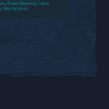
нен
Йорма Марккула
Тарья
н
Эйно Куусела