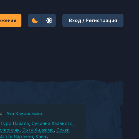
Вход / Регистрация
ожение
р:
Аки Каурисмяки
Туро Пайала
Сусанна Хаависто
еллонпяя
Ээту Хилкамо
Эркки
Матти Яаранен
Ханну