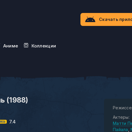
Скачать прил
Aниме
Коллекции
ь (1988)
Режиссе
Актеры:
7.4
Матти П
Пайала