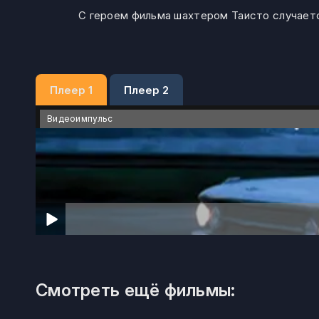
С героем фильма шахтером Таисто случается
Плеер 1
Плеер 2
Видеоимпульс
Смотреть ещё фильмы: