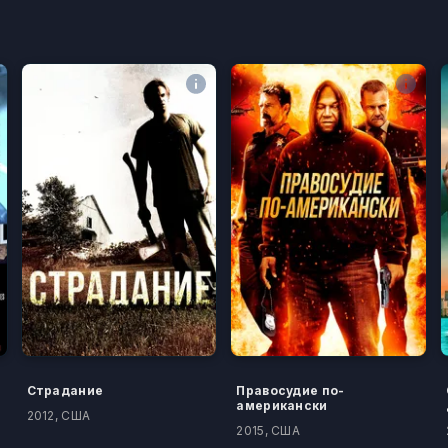
Страдание
Правосудие по-
американски
2012, США
2015, США