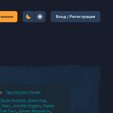
Вход / Регистрация
ожение
р:
Тара Коуэлл-Плэйн
Эшли Ньюбро
Джон Кор
 Смит
Jennifer Higgins
Карен
Том Тасс
Джилл Моррисон