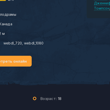
Дженниф
Томпсон
лодрамы
Канада
2 м
:
webdl_720
webdl_1080
треть онлайн
Возраст:
18