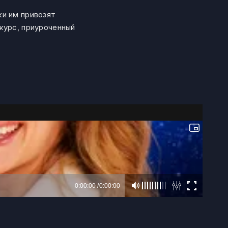
ки им привозят
курс, приуроченный