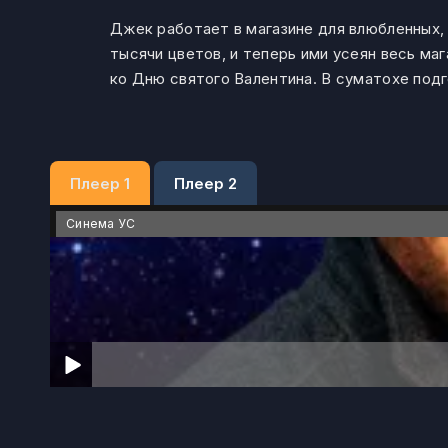
Джек работает в магазине для влюбленных,
тысячи цветов, и теперь ими усеян весь м
ко Дню святого Валентина. В суматохе под
Плеер 1
Плеер 2
Синема УС