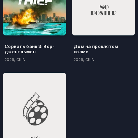
Сорвать банк 3: Вор-
Дом на проклятом
джентльмен
холме
2026, США
2026, США