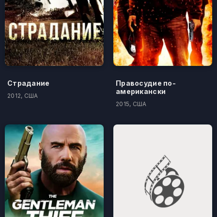
Страдание
Правосудие по-
американски
2012, США
2015, США