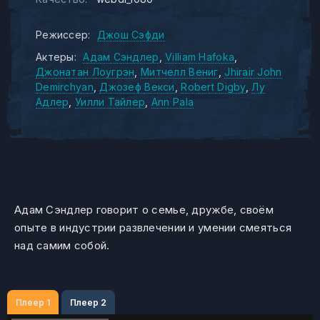
Режиссер:
Джош Сэфди
Актеры:
Адам Сэндлер
Villiam Hafoka
Джонатан Лоугрэн
Митчелл Вениг
Jhirair John
Demirchyan
Джозеф Векси
Robert Digby
Лу
Адлер
Уилли Тайлер
Ann Pala
Адам Сэндлер говорит о семье, дружбе, своём
опыте в индустрии развлечении и умении смеяться
над самим собой.
Плеер 1
Плеер 2