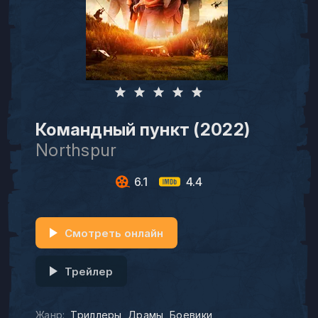
Командный пункт (2022)
Northspur
6.1
4.4
Смотреть онлайн
Трейлер
Жанр:
Триллеры
Драмы
Боевики