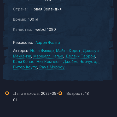
Страна:
Новая Зеландия
Время:
100 м
Качество:
webdl_1080
Режиссер:
Аарон Фалви
Актеры:
Нелл Фишер
Майкл Херст
Джошуа
МакКензи
Маршалл Напье
Делани Таброн
Кали Копае
Ник Кемплен
Джеймс Черчуорд
Питер Коутс
Рама Мэрроу
Дата выхода:
2022-09-
Возраст:
18
01