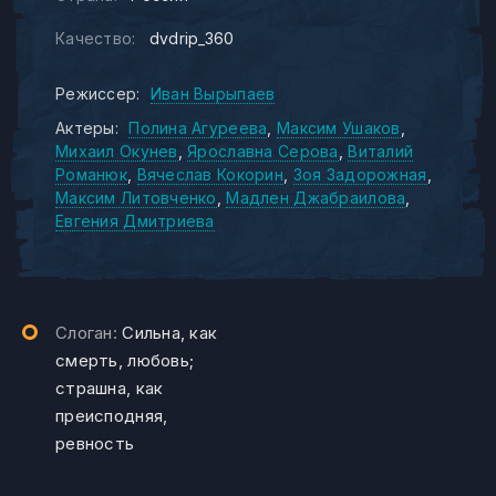
Качество:
dvdrip_360
Режиссер:
Иван Вырыпаев
Актеры:
Полина Агуреева
Максим Ушаков
Михаил Окунев
Ярославна Серова
Виталий
Романюк
Вячеслав Кокорин
Зоя Задорожная
Максим Литовченко
Мадлен Джабраилова
Евгения Дмитриева
Слоган:
Сильна, как
смерть, любовь;
страшна, как
преисподняя,
ревность