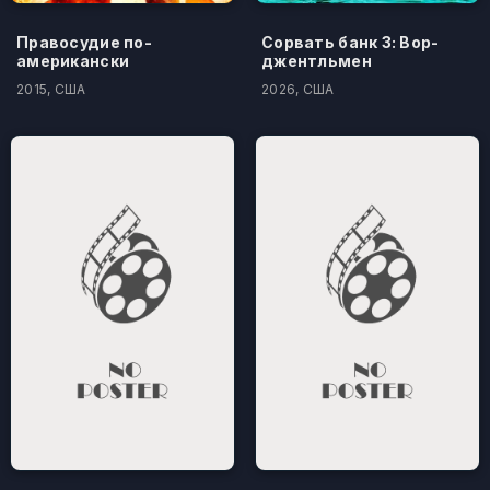
Правосудие по-
Сорвать банк 3: Вор-
американски
джентльмен
2015, США
2026, США