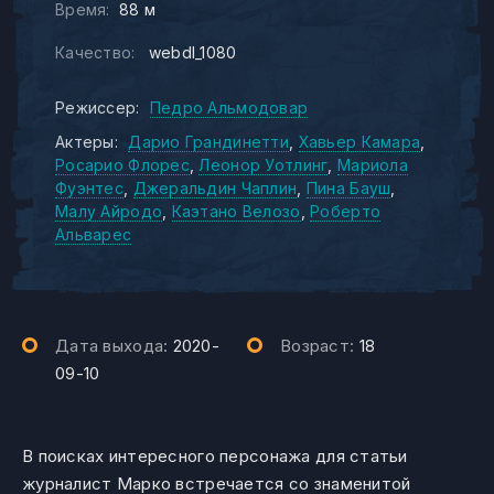
Время:
88 м
Качество:
webdl_1080
Режиссер:
Педро Альмодовар
Актеры:
Дарио Грандинетти
Хавьер Камара
Росарио Флорес
Леонор Уотлинг
Мариола
Фуэнтес
Джеральдин Чаплин
Пина Бауш
Малу Айродо
Каэтано Велозо
Роберто
Альварес
Дата выхода:
2020-
Возраст:
18
09-10
В поисках интересного персонажа для статьи
журналист Марко встречается со знаменитой