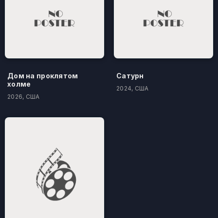
Дом на проклятом
Сатурн
холме
2024, США
2026, США