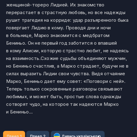
женщиной-тореро Лидией. Их знакомство
перерастает в страстную любовь, но все надежды
рушит трагедия на корриде: удар разъяренного быка
повергает Лидию в кому. Проводя дни и ночи
в больнице, Марко знакомится с медбратом
Бениньо. Он не первый год заботится о впавшей
в кому Алисии, которую страстно любит, не надеясь
на взаимность.Схожие судьбы объединяют мужчин,
но Бениньо счастлив, а Марко страдает, будучи не в
силах выразить Лидии свои чувства. Видя отчаяние
Марко, Бениньо дает ему совет: «Поговори с ней».
Теперь только сокровенные разговоры связывают
любимых, и может быть, простые слова однажды
сотворят чудо, на которое так надеются Марко
и Бениньо…
Плеер 1
Плеер 2
Дивись українською