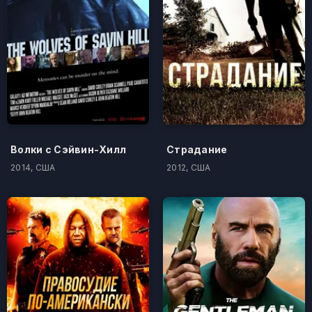
Волки с Сэйвин-Хилл
Страдание
2014, США
2012, США