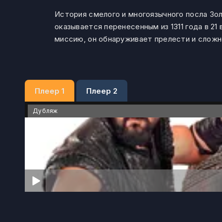
История смелого и многоязычного посла Зо
оказывается перенесенным из 1311 года в 2
миссию, он обнаруживает прелести и сложн
Плеер 1
Плеер 2
Дубляж