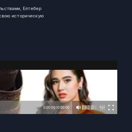
льствами, Елтебер
ь свою историческую