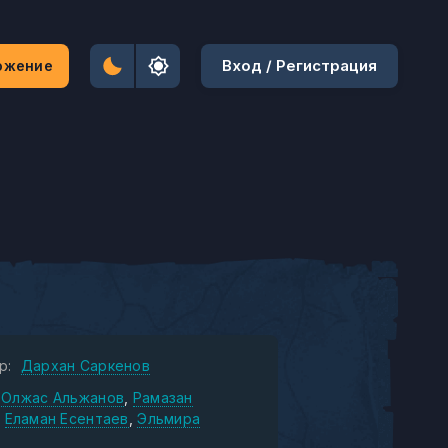
Вход / Регистрация
ожение
р:
Дархан Саркенов
Олжас Альжанов
Рамазан
Еламан Есентаев
Эльмира