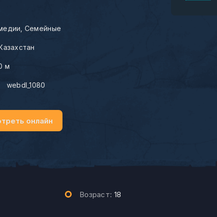
медии
Семейные
Казахстан
0 м
:
webdl_1080
треть онлайн
Возраст:
18