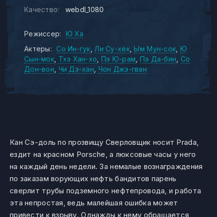
Качество:
webdl_1080
Режиссер:
Ю Ха
Актеры:
Со Ин-гук
Ли Су-хёк
Ым Мун-сок
Ю
Сын-мок
Тхэ Хан-хо
Пэ Ю-рам
Пэ Да-бин
Со
Дон-вон
Чи Дэ-хан
Чон Джэ-гван
Кан Сэ-доль по прозвищу Сверловщик носит Prada,
ездит на красном Porsche, а люксовые часы у него
на каждый день недели. За немалые вознаграждения
по заказам ворующих нефть бандитов парень
сверлит трубы подземного нефтепровода, и работа
эта непростая, ведь малейшая ошибка может
привести к взрыву. Однажды к нему обращается