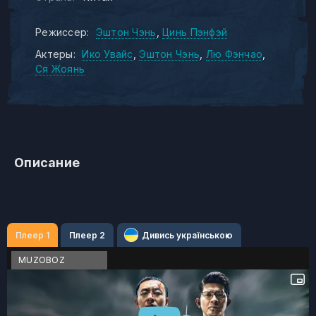
Режиссер:
Эштон Чэнь
Цинь Пэнфэй
Актеры:
Ико Увайс
Эштон Чэнь
Лю Фэнчао
Ся Жоянь
Описание
Плеер 1
Плеер 2
Дивись українською
MUZOBOZ