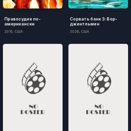
Правосудие по-
Сорвать банк 3: Вор-
американски
джентльмен
2015, США
2026, США