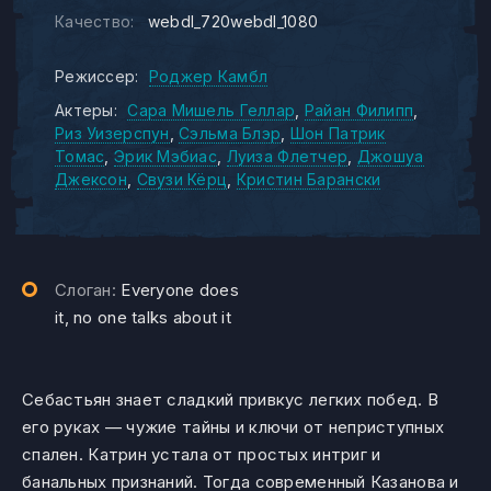
Качество:
webdl_720webdl_1080
Режиссер:
Роджер Камбл
Актеры:
Сара Мишель Геллар
Райан Филипп
Риз Уизерспун
Сэльма Блэр
Шон Патрик
Томас
Эрик Мэбиас
Луиза Флетчер
Джошуа
Джексон
Свузи Кёрц
Кристин Барански
Слоган:
Everyone does
it, no one talks about it
Себастьян знает сладкий привкус легких побед. В
его руках — чужие тайны и ключи от неприступных
спален. Катрин устала от простых интриг и
банальных признаний. Тогда современный Казанова и