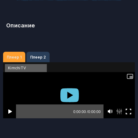
Описание
Плеер 1
Плеер 2
KimchiTV