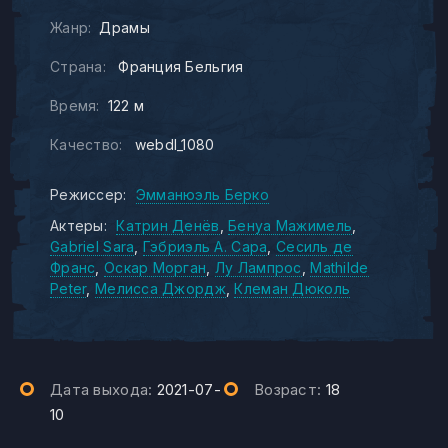
Жанр:
Драмы
Страна:
Франция Бельгия
Время:
122 м
Качество:
webdl_1080
Режиссер:
Эмманюэль Берко
Актеры:
Катрин Денёв
Бенуа Мажимель
Gabriel Sara
Гэбриэль А. Сара
Сесиль де
Франс
Оскар Морган
Лу Лампрос
Mathilde
Peter
Мелисса Джордж
Клеман Дюколь
Дата выхода:
2021-07-
Возраст:
18
10