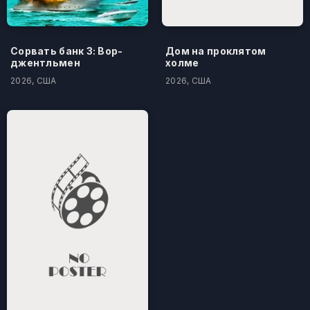
Сорвать банк 3: Вор-
Дом на проклятом
джентльмен
холме
2026, США
2026, США