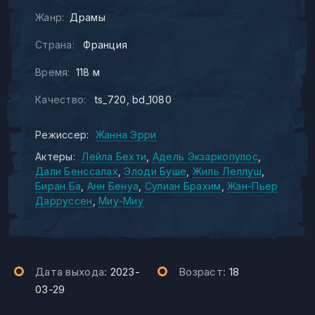
Жанр:
Драмы
Страна:
Франция
Время:
118 м
Качество:
ts_720
bd_1080
Режиссер:
Жанна Эрри
Актеры:
Лейла Бехти
Адель Экзаркопулос
Дали Бенссалах
Элоди Буше
Жиль Леллуш
Биран Ба
Анн Бенуа
Сулиан Брахим
Жан-Пьер
Дарруссен
Миу-Миу
Дата выхода:
2023-
Возраст:
18
03-29