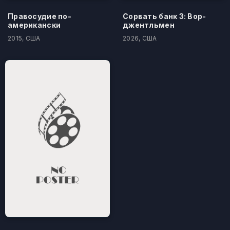
Правосудие по-
Сорвать банк 3: Вор-
американски
джентльмен
2015, США
2026, США