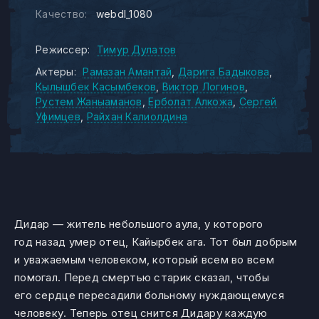
Качество:
webdl_1080
Режиссер:
Тимур Дулатов
Актеры:
Рамазан Амантай
Дарига Бадыкова
Кылышбек Касымбеков
Виктор Логинов
Рустем Жаныаманов
Ерболат Алкожа
Сергей
Уфимцев
Райхан Калиолдина
Дидар — житель небольшого аула, у которого
год назад умер отец, Кайырбек ага. Тот был добрым
и уважаемым человеком, который всем во всем
помогал. Перед смертью старик сказал, чтобы
его сердце пересадили больному нуждающемуся
человеку. Теперь отец снится Дидару каждую