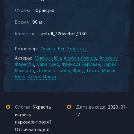
Страна:
Франция
Время:
90 м
Качество:
webdl_720webdl_1080
Режиссер:
Оливье Ван Хуфстадт
Актеры:
Микаэль Юн
Альбан Иванов
Флоренс
Форести
Сара Суко
Франсуа Берлеан
Корин
Мазьеро
Даниэль Прево
Фред Тесто
Майкл
Клэр
Арсен Моска
Слоган:
Украсть
Дата выхода:
2020-01-
ищейку
17
наркоконтроля?
Отличная идея!