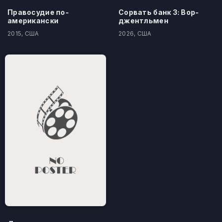
Правосудие по-
Сорвать банк 3: Вор-
американски
джентльмен
2015, США
2026, США