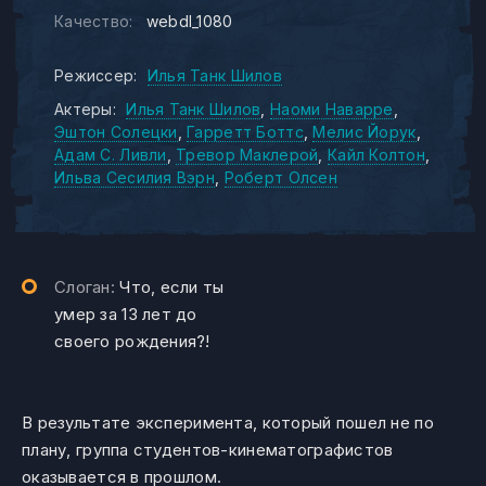
Качество:
webdl_1080
Режиссер:
Илья Танк Шилов
Актеры:
Илья Танк Шилов
Наоми Наварре
Эштон Солецки
Гарретт Боттс
Мелис Йорук
Адам С. Ливли
Тревор Маклерой
Кайл Колтон
Ильва Сесилия Вэрн
Роберт Олсен
Слоган:
Что, если ты
умер за 13 лет до
своего рождения?!
В результате эксперимента, который пошел не по
плану, группа студентов-кинематографистов
оказывается в прошлом.