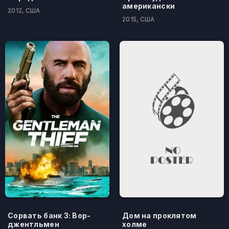
американски
2012, США
2015, США
Сорвать банк 3: Вор-
Дом на проклятом
джентльмен
холме