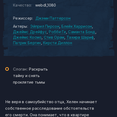
Качество:
webdl_1080
Режиссер:
Джэми Паттерсон
Актеры:
Эйприл Пирсон
Блейк Харрисон
Джеймс Дрейфус
Робби Ги
Саманта Бонд
Джеймс Космо
Стив Орам
Тахира Шариф
Патрик Бергин
Кирсти Диллон
Слоган:
Раскрыть
тайну и снять
проклятие тьмы
Не веря в самоубийство отца, Хелен начинает
собственное расследование обстоятельств
его смерти. Она понимает, что в квартире