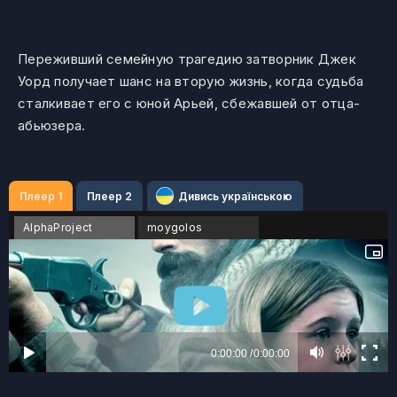
Переживший семейную трагедию затворник Джек
Уорд получает шанс на вторую жизнь, когда судьба
сталкивает его с юной Арьей, сбежавшей от отца-
абьюзера.
Плеер 1
Плеер 2
Дивись українською
AlphaProject
moygolos