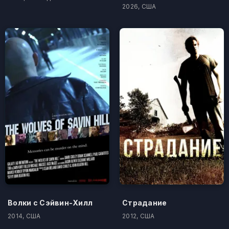
2026, США
Волки с Сэйвин-Хилл
Страдание
2014, США
2012, США