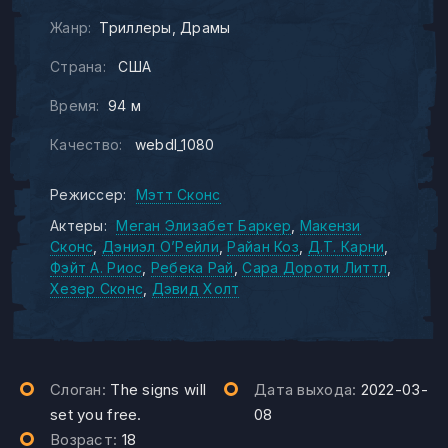
Жанр:
Триллеры
Драмы
Страна:
США
Время:
94 м
Качество:
webdl_1080
Режиссер:
Мэтт Сконс
Актеры:
Меган Элизабет Баркер
Макензи
Сконс
Дэниэл О’Рейли
Райан Коз
Д.Т. Карни
Фэйт А. Риос
Ребека Рай
Сара Дороти Литтл
Хезер Сконс
Дэвид Холт
Слоган:
The signs will
Дата выхода:
2022-03-
set you free.
08
Возраст:
18