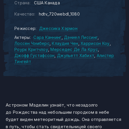
Страна:
США Канада
Качество:
hdtv_720webdl_1080
Режиссер:
Джессика Хэрмон
Актеры:
Сара Каннинг
Дэниел Лиссинг
Лоссен Чэмберс
Клаудия Чен
Харрисон Коу
Роурк Критчлоу
Мерседес Де Ла Крус
Джофф Густафссон
Джульетт Хабихт
Алистер
Тингейт
Астроном Мэделин узнаёт, что незадолго
до Рождества над небольшим городком в небе
будет виден метеоритный дождь. Она отправляется
в путь, чтобы стать свидетельницей своего