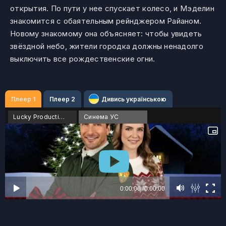
открытия. По пути у нее спускает колесо, и Мэделин
знакомится с обаятельным рейнджером Райаном.
Новому знакомому она объясняет: чтобы увидеть
звёздной небо, жители городка должны ненадолго
выключить все рождественские огни.
Плеер 1
Плеер 2
Дивись українською
Lucky Production
Синема УС