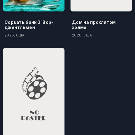
Сорвать банк 3: Вор-
Дом на проклятом
джентльмен
холме
2026, США
2026, США