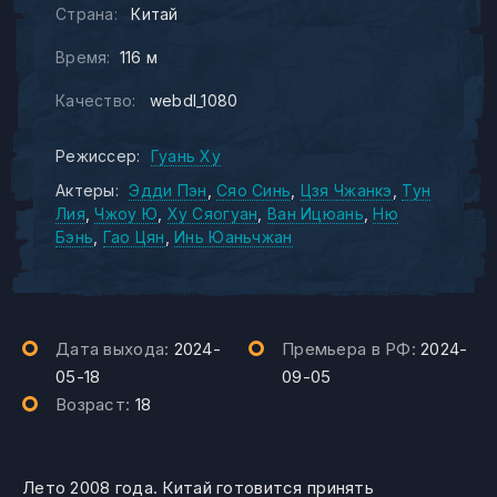
Страна:
Китай
Время:
116 м
Качество:
webdl_1080
Режиссер:
Гуань Ху
Актеры:
Эдди Пэн
Сяо Синь
Цзя Чжанкэ
Тун
Лия
Чжоу Ю
Ху Сяогуан
Ван Ицюань
Ню
Бэнь
Гао Цян
Инь Юаньчжан
Дата выхода:
2024-
Премьера в РФ:
2024-
05-18
09-05
Возраст:
18
Лето 2008 года. Китай готовится принять