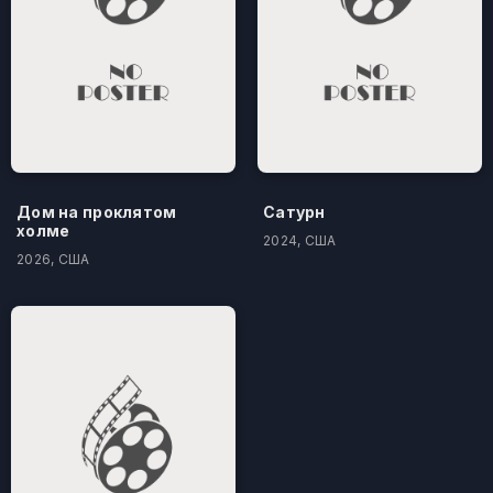
Дом на проклятом
Сатурн
холме
2024, США
2026, США