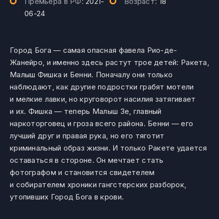
Премьера в РФ:
2021-
Возраст:
18
06-24
Город Бога — самая опасная фавела Рио-де-
Жанейро, и именно здесь растут трое детей: Ракета,
Малыш Фишка и Бенни. Поначалу они только
наблюдают, как другие подростки грабят мотели
и мелкие лавки, но круговорот насилия затягивает
и их. Фишка — теперь Малыш Зе, главный
наркоторговец и гроза всего района. Бенни — его
лучший друг и правая рука, но его тяготит
криминальный образ жизни. И только Ракете удается
оставаться в стороне. Он мечтает стать
фотографом и становится свидетелем
и собирателем хроники гангстерских разборок,
утопивших Город Бога в крови.