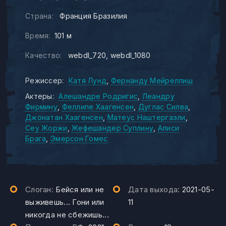
Страна:
Франция Бразилия
Время:
101 м
Качество:
webdl_720
webdl_1080
Режиссер:
Катя Лунд
Фернанду Мейреллиш
Актеры:
Алешандре Родригис
Леандру
Фирмину
Феллипе Хаагенсен
Дуглас Силва
Джонатан Хаагенсен
Матеус Наштергаэли
Сеу Жоржи
Жефешандер Суплину
Алиси
Брага
Эмерсон Гомес
Слоган:
Бейся или не
Дата выхода:
2021-05-
выживешь... Гони или
11
никогда не сбежишь...