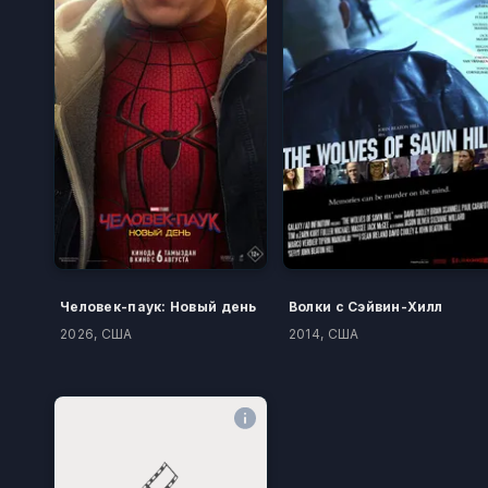
Человек-паук: Новый день
Волки с Сэйвин-Хилл
2026, США
2014, США