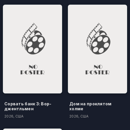
Сорвать банк 3: Вор-
Дом на проклятом
джентльмен
холме
2026, США
2026, США