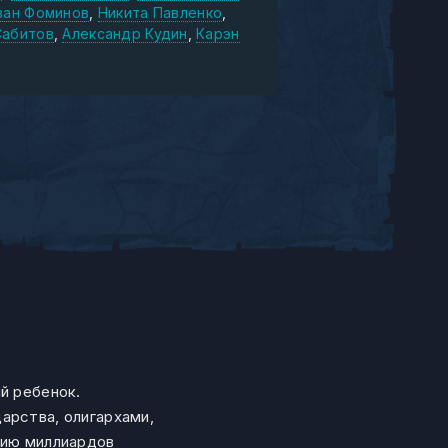
ван Фоминов
Никита Павленко
Сабитов
Александр Кудин
Карэн
й ребенок.
арства, олигархами,
нию миллиардов