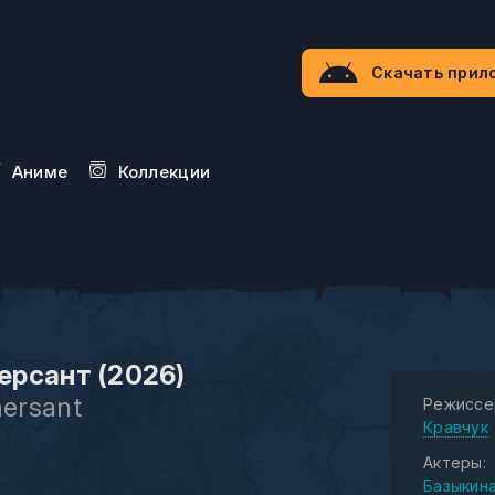
Скачать прил
Aниме
Коллекции
рсант (2026)
ersant
Режиссе
Кравчук
Актеры:
Базыкин