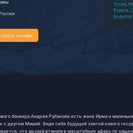
амы
Хаски
И
Рамиль 
Россия
Бадалов
треть онлайн
ивого банкира Андрея Рубанова есть жена Ирма и маленьки
х с другом Мишей. Видя себя будущей элитой нового госуд
зывается, что друзей втянули в масштабную аферу по хище