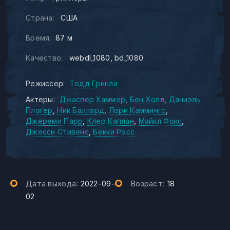
Страна:
США
Время:
87 м
Качество:
webdl_1080
bd_1080
Режиссер:
Тодд Гринли
Актеры:
Джаспер Хаммер
Бен Холл
Даниэль
Плогер
Ник Баллард
Лори Каммингс
Джереми Парр
Клер Каплан
Майкл Фокс
Джесси Стивенс
Бекки Росс
Дата выхода:
2022-09-
Возраст:
18
02