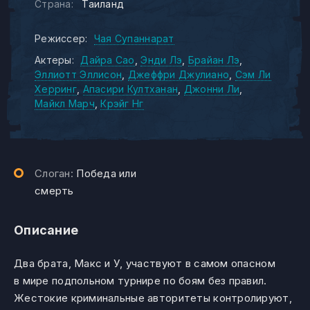
Страна:
Таиланд
Режиссер:
Чая Супаннарат
Актеры:
Дайра Сао
Энди Лэ
Брайан Лэ
Эллиотт Эллисон
Джеффри Джулиано
Сэм Ли
Херринг
Апасири Култханан
Джонни Ли
Майкл Марч
Крэйг Нг
Слоган:
Победа или
смерть
Описание
Два брата, Макс и У, участвуют в самом опасном
в мире подпольном турнире по боям без правил.
Жестокие криминальные авторитеты контролируют,