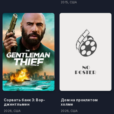
2015, США
Сорвать банк 3: Вор-
Дом на проклятом
джентльмен
холме
2026, США
2026, США