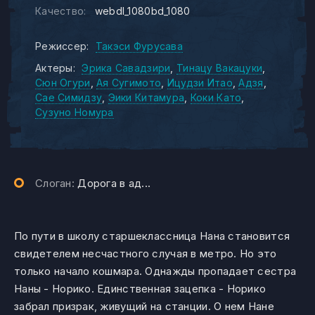
Качество:
webdl_1080bd_1080
Режиссер:
Такэси Фурусава
Актеры:
Эрика Савадзири
Тинацу Вакацуки
Сюн Огури
Ая Сугимото
Ицудзи Итао
Адзя
Сае Симидзу
Эики Китамура
Коки Като
Сузуно Номура
Слоган:
Дорога в ад...
По пути в школу старшеклассница Нана становится
свидетелем несчастного случая в метро. Но это
только начало кошмара. Однажды пропадает сестра
Наны - Норико. Единственная зацепка - Норико
забрал призрак, живущий на станции. О нем Нане